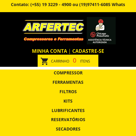
Contato: (+55) 19 3229 - 4900 ou (19)97411-6085 Whats
MINHA CONTA
|
CADASTRE-SE
0
CARRINHO
ITENS
COMPRESSOR
FERRAMENTAS
FILTROS
KITS
LUBRIFICANTES
RESERVATÓRIOS
SECADORES