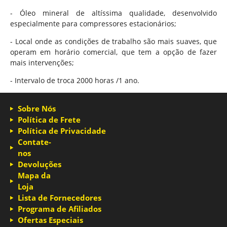
- Óleo mineral de altíssima qualidade, desenvolvido
especialmente para compressores estacionários;
- Local onde as condições de trabalho são mais suaves, que
operam em horário comercial, que tem a opção de fazer
mais intervenções;
- Intervalo de troca 2000 horas /1 ano.
Sobre Nós
Política de Frete
Política de Privacidade
Contate-
nos
Devoluções
Mapa da
Loja
Lista de Fornecedores
Programa de Afiliados
Ofertas Especiais