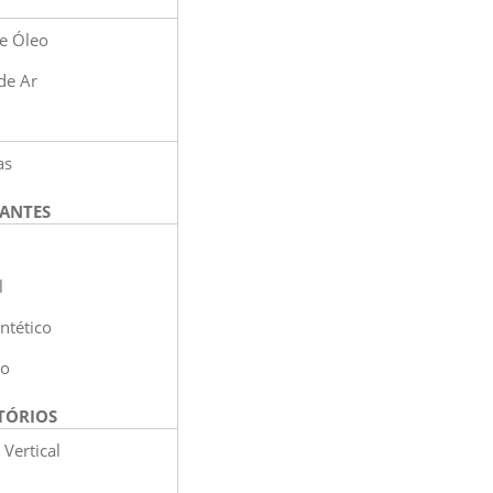
de Óleo
 de Ar
as
CANTES
l
ntético
co
TÓRIOS
 Vertical