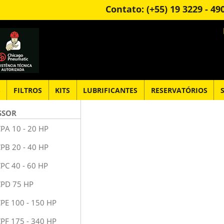
Contato: (+55) 19 3229 - 4
S
FILTROS
KITS
LUBRIFICANTES
RESERVATÓRIOS
SSOR
CPA 10 - 20 HP
CPB 20 - 40 HP
CPC 40 - 60 HP
CPD 75 HP
CPE 100 - 150 HP
CPF 175 - 340 HP