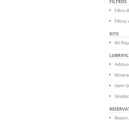
FILTROS
Filtro 
Filtros
KITS
Kit Peç
LUBRIFI
Aditivo
Minera
Semi Si
Sintéti
RESERVA
Reserv.