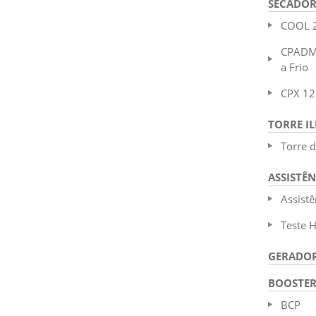
SECADOR
COOL 
CPADM
a Frio
CPX 12
TORRE I
Torre 
ASSISTÊN
Assistê
Teste H
GERADO
BOOSTE
BCP